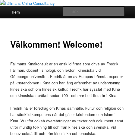
Hoppa
till
Huvudmeny
Sök
Hem
huvudinnehåll
Fällmans China Consultancy
Välkommen! Welcome!
Fällmans Kinakonsult är en enskild firma som drivs av Fredrik
Fällman, docent i sinologi, och lektor i kinesiska vid
Göteborgs universitet. Fredrik är en av Europas främsta experter
på kristendomen i Kina och har lång erfarenhet av undervisning i
kinesiska och om kinesisk kultur. Fredrik har sysslat med Kina
och kinesiska språket sedan 1991 och har bott flera år i Kina.
Fredrik håller föredrag om Kinas samhälle, kultur och religion och
har särskild kompetens när det gäller kristendom och islam i
Kina. Vi utför också översättningar av texter och dokument samt
utför muntlig tolkning till och från kinesiska och svenska, vid
behov också till och från kinesiska och engelska.