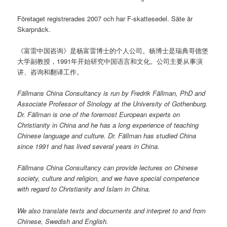
Företaget registrerades 2007 och har F-skattesedel. Säte är
Skarpnäck.
《富雷中国咨询》是杨富雷博士的个人公司。杨博士是瑞典哥德堡
大学副教授，1991年开始研究中国语言和文化。公司主要从事演
讲、咨询和翻译工作。
Fällmans China Consultancy is run by Fredrik Fällman, PhD and
Associate Professor of Sinology at the University of Gothenburg.
Dr. Fällman is one of the foremost European experts on
Christianity in China and he has a long experience of teaching
Chinese language and culture. Dr. Fällman has studied China
since 1991 and has lived several years in China.
Fällmans China Consultancy can provide lectures on Chinese
society, culture and religion, and we have special competence
with regard to Christianity and Islam in China.
We also translate texts and documents and interpret to and from
Chinese, Swedish and English.